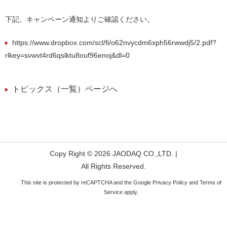
下記、キャンペーン通知よりご確認ください。
https://www.dropbox.com/scl/fi/o62nvycdm6xph56rwwdj5/2.pdf?
rlkey=svwvt4rd6qslktu8ouf96enoj&dl=0
トピックス（一覧）ページへ
Copy Right © 2026 JAODAQ CO.,LTD. |
All Rights Reserved.
This site is protected by reCAPTCHA and the Google
Privacy Policy
and
Terms of
Service
apply.