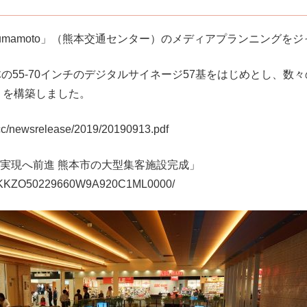
CHI Kumamoto」（熊本交通センター）のメディアプランニン
の55-70インチのデジタルサイネージ57基をはじめとし、数
）を構築しました。
/hcc/newsrelease/2019/20190913.pdf
実現へ前進 熊本市の大型集客施設完成」
e/DGKKZO50229660W9A920C1ML0000/